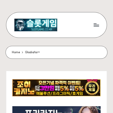
Skip
to
content
슬
무
료
롯
슬
게
롯
Home
Gladiator+
게
임
임