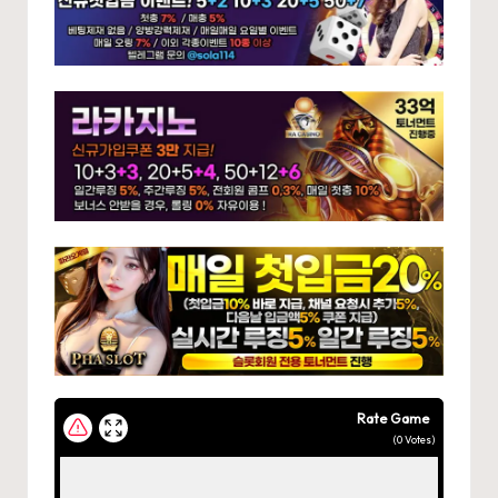
Rate Game
(
0
Votes)