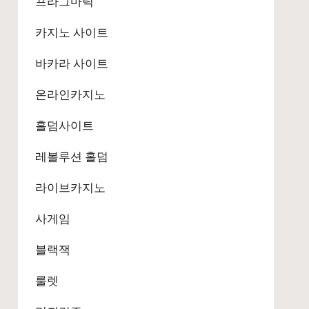
프라그마틱
카지노 사이트
바카라 사이트
온라인카지노
홀덤사이트
레볼루션 홀덤
라이브카지노
사게임
블랙잭
룰렛