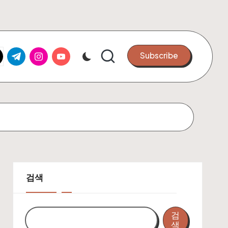
k.com
tter.com
t.me
instagram.com
youtube.com
Subscribe
검색
검
색