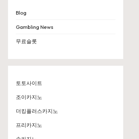
Blog
Gambling News
무료슬롯
토토사이트
조이카지노
더킹플러스카지노
프리카지노
솔카지노