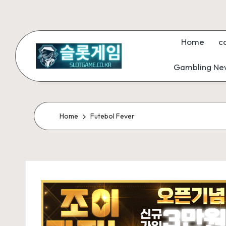
Skip
to
Home
c
content
Gambling Ne
슬
무
료
롯
슬
게
Home
Futebol Fever
롯
게
임
임