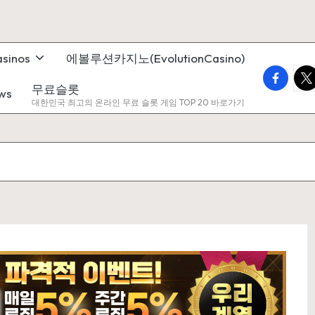
asinos
에볼루션카지노(EvolutionCasino)
faceboo
twi
무료슬롯
ws
대한민국 최고의 온라인 무료 슬롯 게임 TOP 20 바로가기