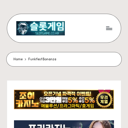
Skip
to
content
슬
무
료
롯
슬
게
롯
Home
Funkfest Bonanza
게
임
임