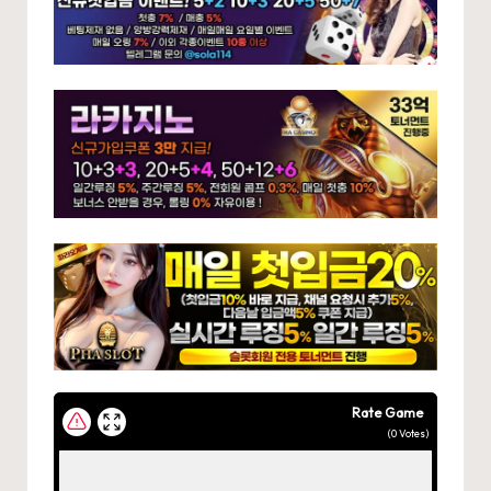
Rate Game
(
0
Votes)