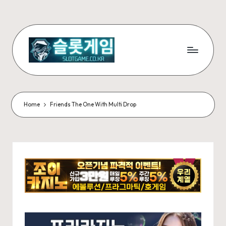
Skip
to
content
슬
무
료
롯
슬
게
롯
Home
Friends The One With Multi Drop
게
임
임