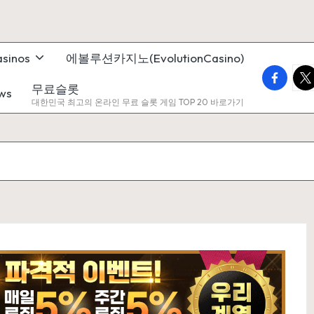
asinos
에볼루션카지노(EvolutionCasino)
faceboo
twi
무료슬롯
ws
대한민국 최고의 온라인 무료 슬롯 게임 TOP 20 바로가기