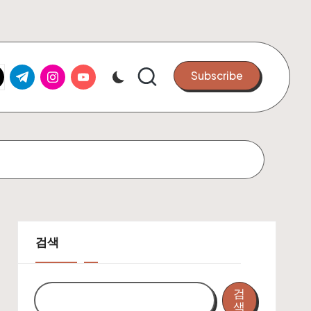
k.com
tter.com
t.me
instagram.com
youtube.com
Subscribe
검색
검
색