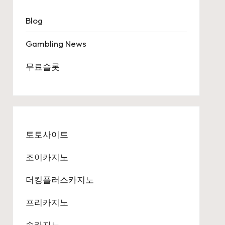
Blog
Gambling News
무료슬롯
토토사이트
조이카지노
더킹플러스카지노
프리카지노
솔카지노