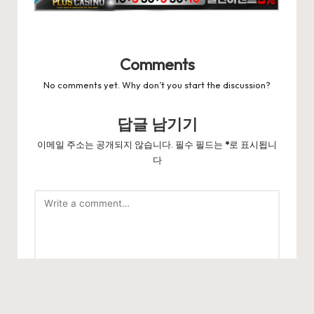
Comments
No comments yet. Why don’t you start the discussion?
답글 남기기
이메일 주소는 공개되지 않습니다.
필수 필드는
*
로 표시됩니
다