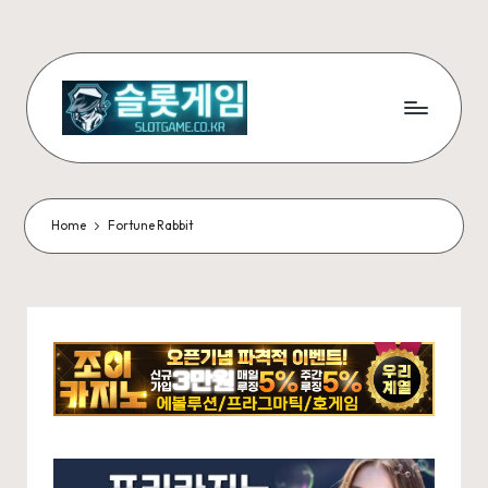
Skip
to
content
슬
무
료
롯
슬
게
롯
Home
Fortune Rabbit
게
임
임