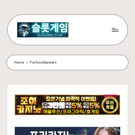
Skip
to
content
슬
무
료
롯
슬
게
롯
Home
Fortune Bankers
게
임
임