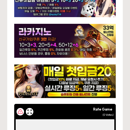
Rate Game
(
0
Votes)