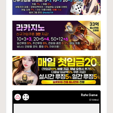
Rate Game
(
0
Votes)