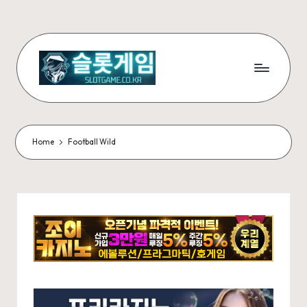
Skip
to
content
슬
무
료
롯
슬
게
롯
Home
Football Wild
게
임
임