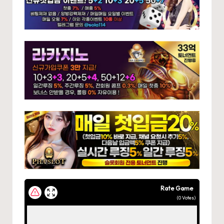
Rate Game
(
0
Votes)