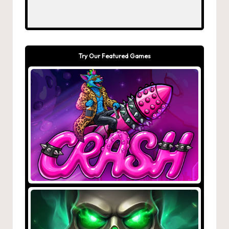
Try Our Featured Games