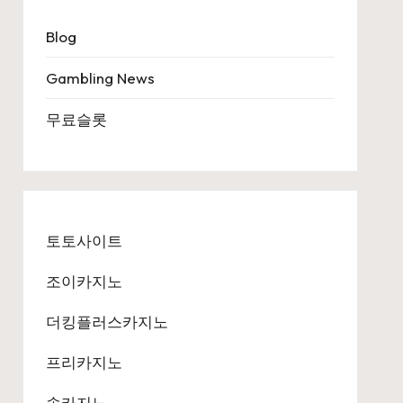
Blog
Gambling News
무료슬롯
토토사이트
조이카지노
더킹플러스카지노
프리카지노
솔카지노