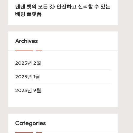
텐텐 벳의 모든 것: 안전하고 신뢰할 수 있는
베팅 플랫폼
Archives
2025년 2월
2025년 1월
2023년 9월
Categories