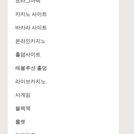
프라그마틱
카지노 사이트
바카라 사이트
온라인카지노
홀덤사이트
레볼루션 홀덤
라이브카지노
사게임
블랙잭
룰렛