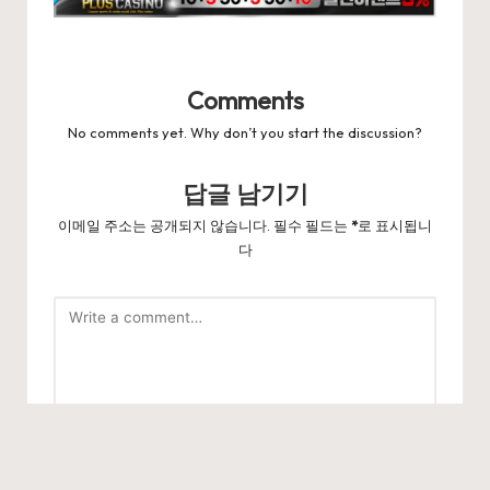
Comments
No comments yet. Why don’t you start the discussion?
답글 남기기
이메일 주소는 공개되지 않습니다.
필수 필드는
*
로 표시됩니
다