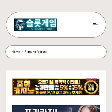
Skip
to
content
슬
무
료
롯
슬
게
롯
Home
Flaming Peppers
게
임
임