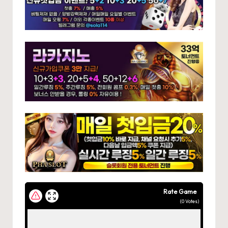
Rate Game
(
0
Votes)