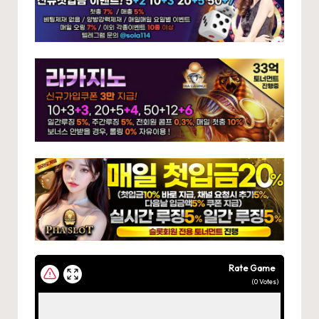
Rate Game
(
0
Votes)