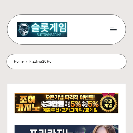
Skip
to
content
슬
무
료
롯
슬
게
롯
Home
Fizzling 20 Hot
게
임
임