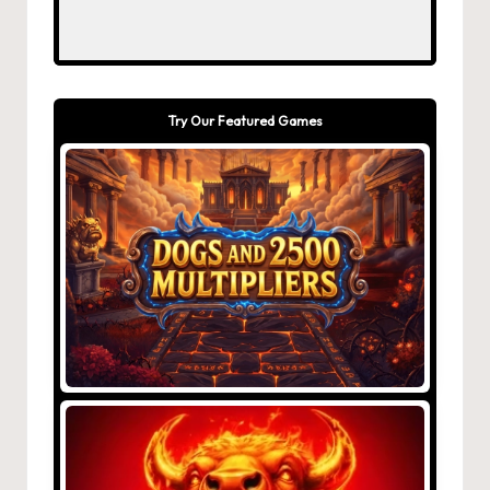
Try Our Featured Games