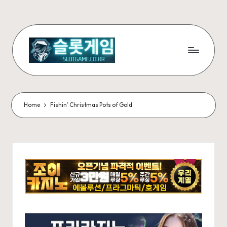
Skip
to
content
슬
무
료
롯
슬
게
롯
Home
Fishin’ Christmas Pots of Gold
게
임
임