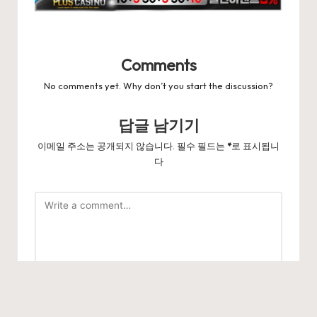
Comments
No comments yet. Why don’t you start the discussion?
답글 남기기
이메일 주소는 공개되지 않습니다.
필수 필드는
*
로 표시됩니
다