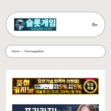
Skip
to
content
슬
무
료
롯
슬
게
롯
Home
Farmageddon
게
임
임