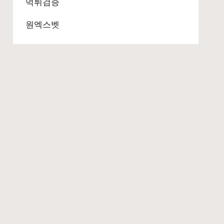
먹튀검증
원엑스벳