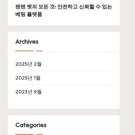
텐텐 벳의 모든 것: 안전하고 신뢰할 수 있는
베팅 플랫폼
Archives
2025년 2월
2025년 1월
2023년 9월
Categories