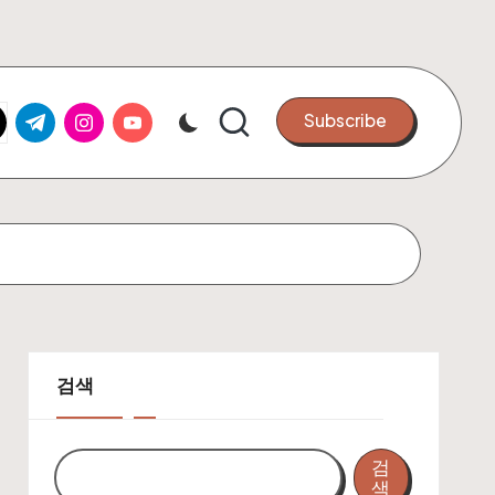
k.com
tter.com
t.me
instagram.com
youtube.com
Subscribe
검색
검
색