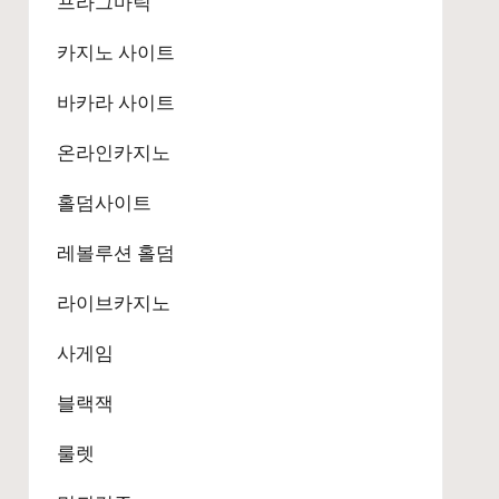
프라그마틱
카지노 사이트
바카라 사이트
온라인카지노
홀덤사이트
레볼루션 홀덤
라이브카지노
사게임
블랙잭
룰렛