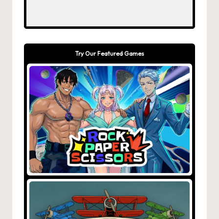
Try Our Featured Games