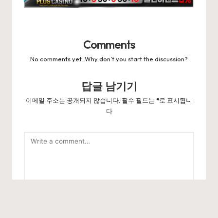
Comments
No comments yet. Why don’t you start the discussion?
답글 남기기
이메일 주소는 공개되지 않습니다.
필수 필드는
*
로 표시됩니
다