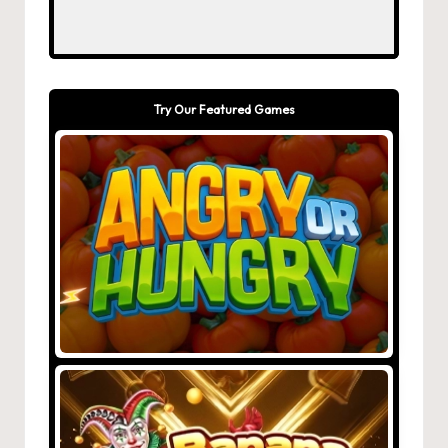
Try Our Featured Games