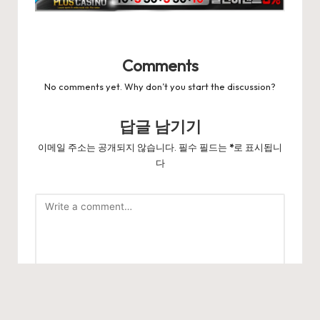
Comments
No comments yet. Why don’t you start the discussion?
답글 남기기
이메일 주소는 공개되지 않습니다.
필수 필드는
*
로 표시됩니
다