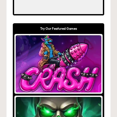
Try Our Featured Games