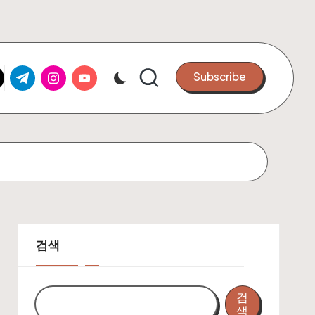
k.com
tter.com
t.me
instagram.com
youtube.com
Subscribe
검색
검
색