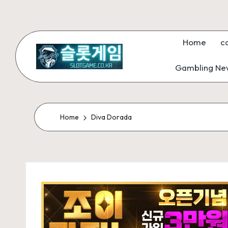
Skip
to
Home
c
content
Gambling Ne
슬
무
료
롯
슬
게
Home
Diva Dorada
롯
게
임
임