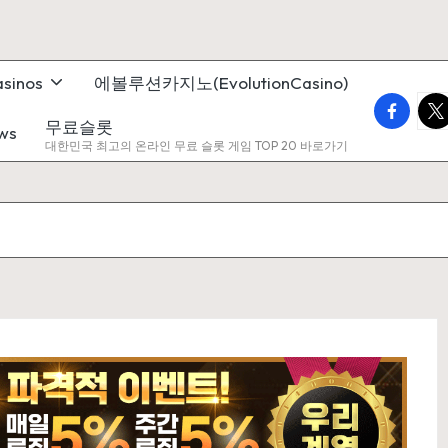
asinos
에볼루션카지노(EvolutionCasino)
faceboo
twi
무료슬롯
ws
대한민국 최고의 온라인 무료 슬롯 게임 TOP 20 바로가기