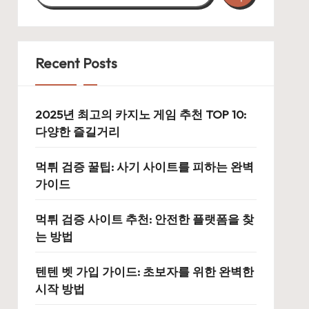
Recent Posts
2025년 최고의 카지노 게임 추천 TOP 10:
다양한 즐길거리
먹튀 검증 꿀팁: 사기 사이트를 피하는 완벽
가이드
먹튀 검증 사이트 추천: 안전한 플랫폼을 찾
는 방법
텐텐 벳 가입 가이드: 초보자를 위한 완벽한
시작 방법