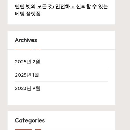
텐텐 벳의 모든 것: 안전하고 신뢰할 수 있는
베팅 플랫폼
Archives
2025년 2월
2025년 1월
2023년 9월
Categories