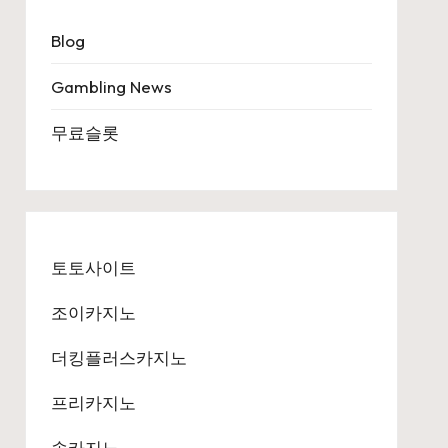
Blog
Gambling News
무료슬롯
토토사이트
조이카지노
더킹플러스카지노
프리카지노
솔카지노