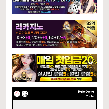
Rate Game
(
0
Votes)