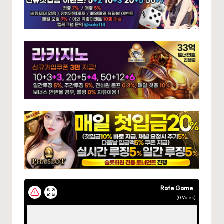
Rate Game
(
0
Votes)