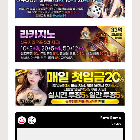
Rate Game
(
0
Votes)