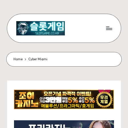
Skip
to
content
슬
무
료
롯
슬
게
롯
Home
Cyber Miami
게
임
임