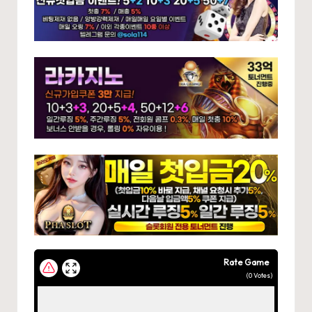
Rate Game
(
0
Votes)