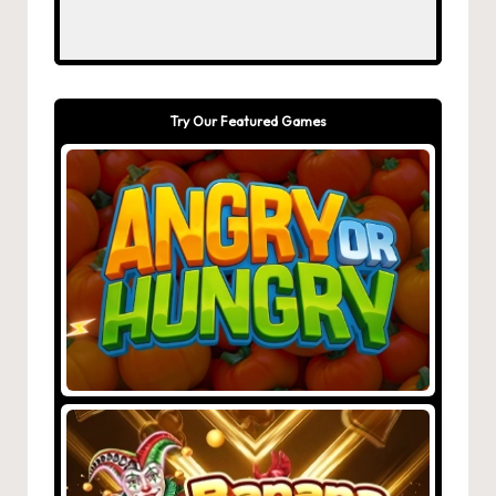
Try Our Featured Games