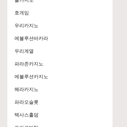
호게임
우리카지노
에볼루션바카라
우리계열
파라존카지노
에볼루션카지노
헤라카지노
파라오슬롯
텍사스홀덤