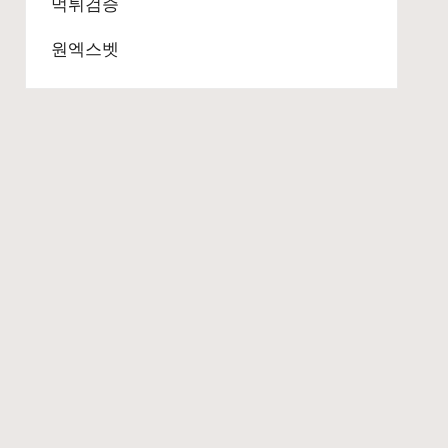
먹튀검증
원엑스벳