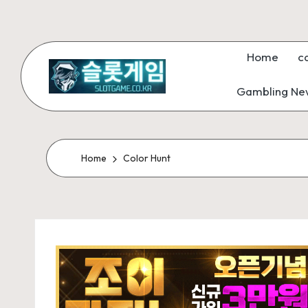
Skip
to
Home
c
content
Gambling Ne
슬
무
료
롯
슬
게
Home
Color Hunt
롯
게
임
임