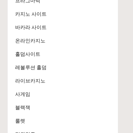
프라그마틱
카지노 사이트
바카라 사이트
온라인카지노
홀덤사이트
레볼루션 홀덤
라이브카지노
사게임
블랙잭
룰렛