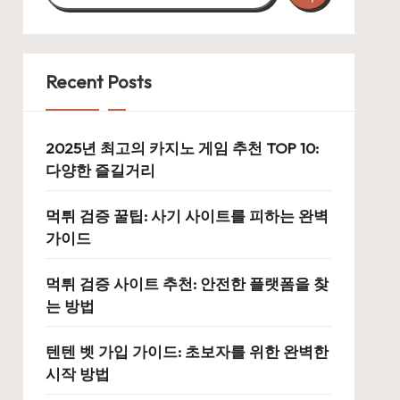
Recent Posts
2025년 최고의 카지노 게임 추천 TOP 10:
다양한 즐길거리
먹튀 검증 꿀팁: 사기 사이트를 피하는 완벽
가이드
먹튀 검증 사이트 추천: 안전한 플랫폼을 찾
는 방법
텐텐 벳 가입 가이드: 초보자를 위한 완벽한
시작 방법