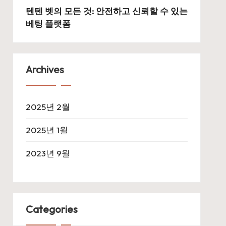
텐텐 벳의 모든 것: 안전하고 신뢰할 수 있는
베팅 플랫폼
Archives
2025년 2월
2025년 1월
2023년 9월
Categories