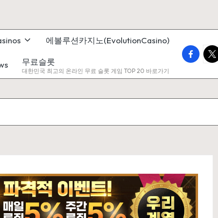
asinos
에볼루션카지노(EvolutionCasino)
faceboo
twi
무료슬롯
ws
대한민국 최고의 온라인 무료 슬롯 게임 TOP 20 바로가기