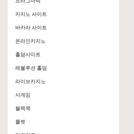
프라그마틱
카지노 사이트
바카라 사이트
온라인카지노
홀덤사이트
레볼루션 홀덤
라이브카지노
사게임
블랙잭
룰렛