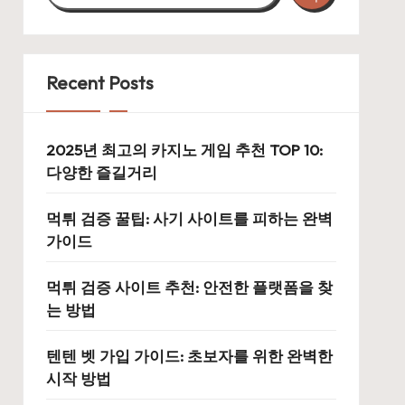
Recent Posts
2025년 최고의 카지노 게임 추천 TOP 10:
다양한 즐길거리
먹튀 검증 꿀팁: 사기 사이트를 피하는 완벽
가이드
먹튀 검증 사이트 추천: 안전한 플랫폼을 찾
는 방법
텐텐 벳 가입 가이드: 초보자를 위한 완벽한
시작 방법