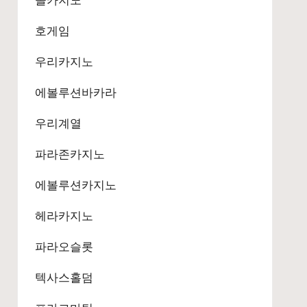
호게임
우리카지노
에볼루션바카라
우리계열
파라존카지노
에볼루션카지노
헤라카지노
파라오슬롯
텍사스홀덤