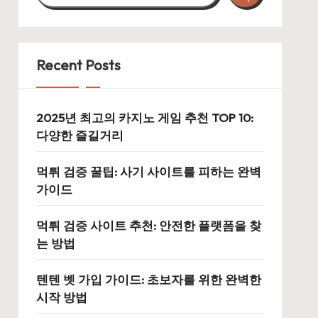
Recent Posts
2025년 최고의 카지노 게임 추천 TOP 10:
다양한 즐길거리
먹튀 검증 꿀팁: 사기 사이트를 피하는 완벽
가이드
먹튀 검증 사이트 추천: 안전한 플랫폼을 찾
는 방법
텐텐 벳 가입 가이드: 초보자를 위한 완벽한
시작 방법