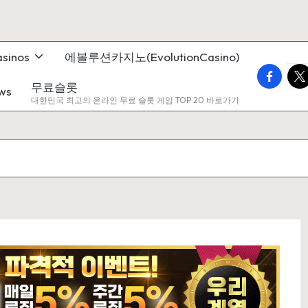
asinos
에볼루션카지노(EvolutionCasino)
faceboo
twi
무료슬롯
ws
대한민국 최고의 온라인 무료 슬롯 게임 TOP 20 바로가기