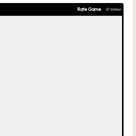
Rate Game
(
0
Votes)