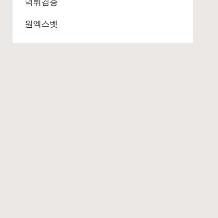
먹튀검증
원엑스벳