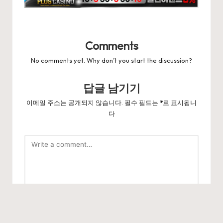
Comments
No comments yet. Why don’t you start the discussion?
답글 남기기
이메일 주소는 공개되지 않습니다.
필수 필드는
*
로 표시됩니
다