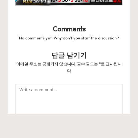
Comments
No comments yet. Why don’t you start the discussion?
답글 남기기
이메일 주소는 공개되지 않습니다.
필수 필드는
*
로 표시됩니
다