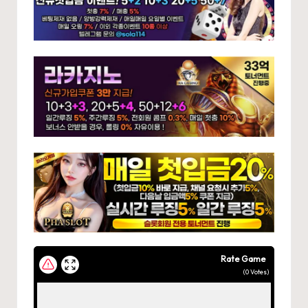
Rate Game
(
0
Votes)