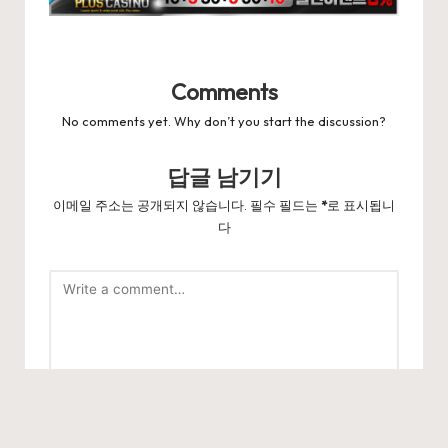
Comments
No comments yet. Why don’t you start the discussion?
답글 남기기
이메일 주소는 공개되지 않습니다.
필수 필드는
*
로 표시됩니
다