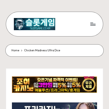
Skip
to
content
슬
무
료
롯
슬
게
롯
Home
Chicken Madness Ultra Dice
게
임
임