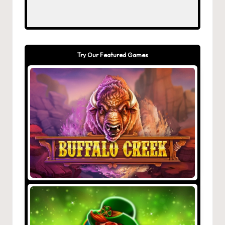
Try Our Featured Games