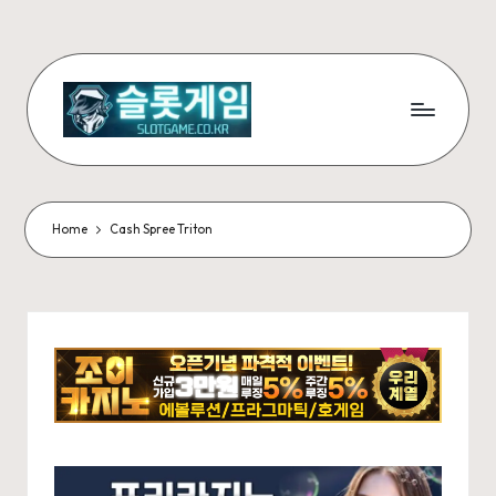
Skip
to
content
슬
무
료
롯
슬
게
롯
Home
Cash Spree Triton
게
임
임