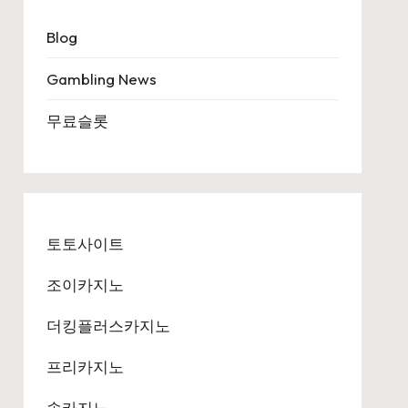
Blog
Gambling News
무료슬롯
토토사이트
조이카지노
더킹플러스카지노
프리카지노
솔카지노