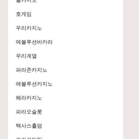
호게임
우리카지노
에볼루션바카라
우리계열
파라존카지노
에볼루션카지노
헤라카지노
파라오슬롯
텍사스홀덤