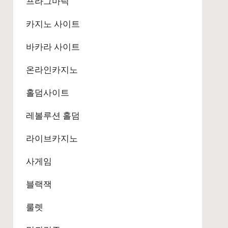
프라그마틱
카지노 사이트
바카라 사이트
온라인카지노
홀덤사이트
레볼루션 홀덤
라이브카지노
사게임
블랙잭
룰렛