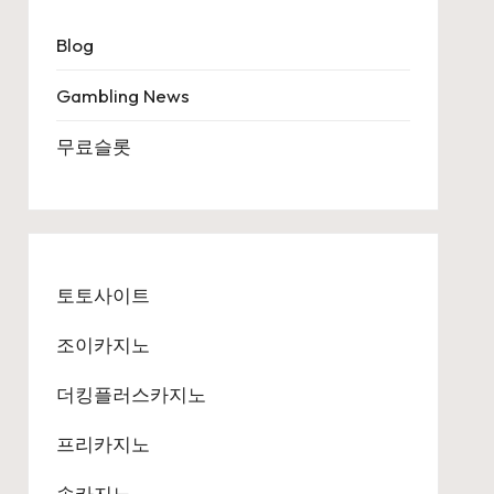
Blog
Gambling News
무료슬롯
토토사이트
조이카지노
더킹플러스카지노
프리카지노
솔카지노