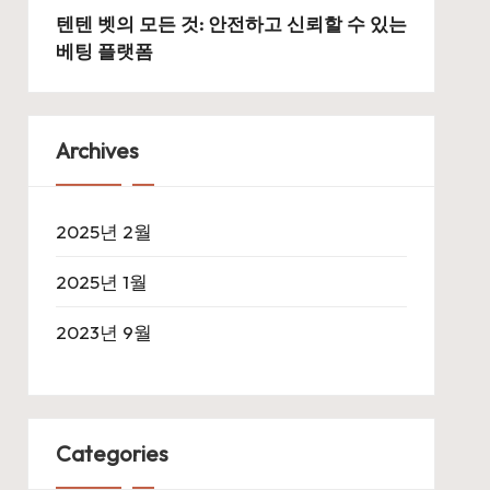
텐텐 벳의 모든 것: 안전하고 신뢰할 수 있는
베팅 플랫폼
Archives
2025년 2월
2025년 1월
2023년 9월
Categories