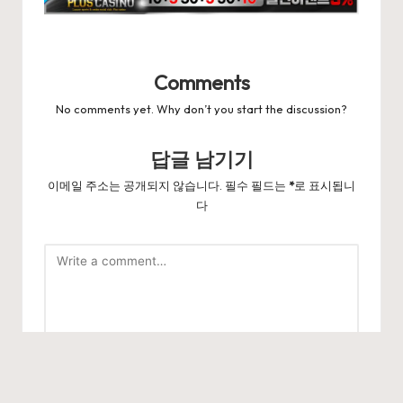
Comments
No comments yet. Why don’t you start the discussion?
답글 남기기
이메일 주소는 공개되지 않습니다.
필수 필드는
*
로 표시됩니
다