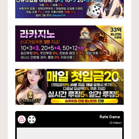
Rate Game
(
0
Votes)