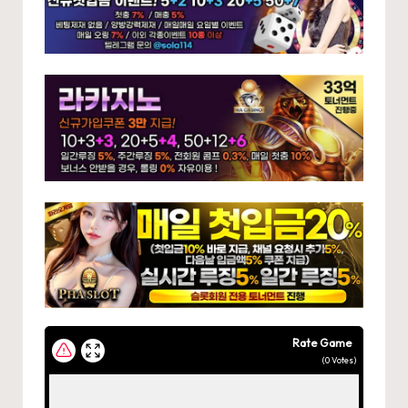
Rate Game
(
0
Votes)