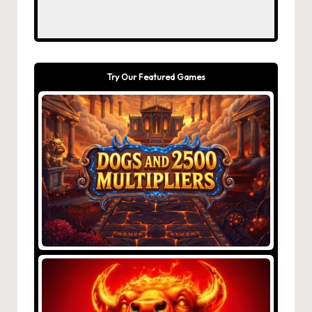
Try Our Featured Games