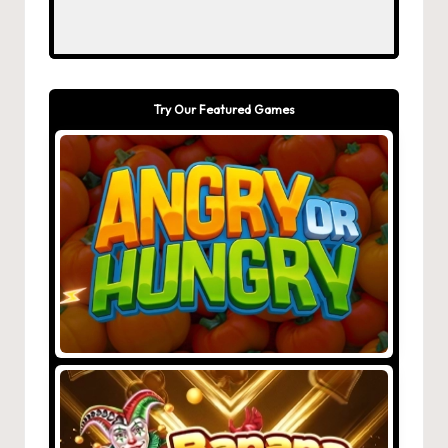
Try Our Featured Games