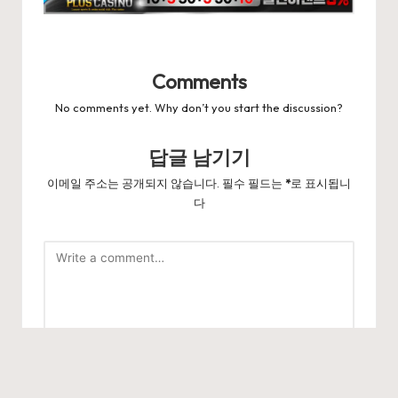
Comments
No comments yet. Why don’t you start the discussion?
답글 남기기
이메일 주소는 공개되지 않습니다.
필수 필드는
*
로 표시됩니
다