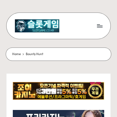
Skip
to
content
슬
무
료
롯
슬
게
롯
Home
Bounty Hunt
게
임
임