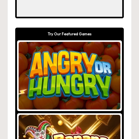
Try Our Featured Games