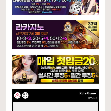
Rate Game
(
0
Votes)