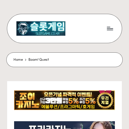
Skip
to
content
슬
무
료
롯
슬
게
롯
Home
Boom! Quest
게
임
임