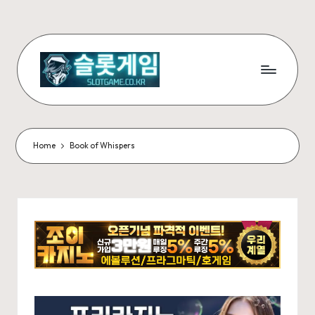
Skip
to
content
슬
무
료
롯
슬
게
롯
Home
Book of Whispers
게
임
임