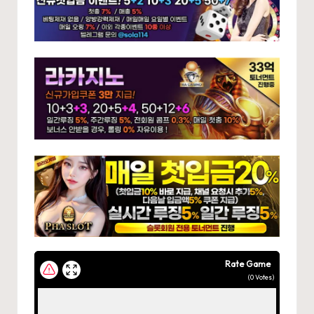
Rate Game
(
0
Votes)