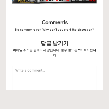
Comments
No comments yet. Why don’t you start the discussion?
답글 남기기
이메일 주소는 공개되지 않습니다.
필수 필드는
*
로 표시됩니
다