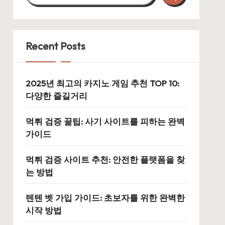
Recent Posts
2025년 최고의 카지노 게임 추천 TOP 10:
다양한 즐길거리
먹튀 검증 꿀팁: 사기 사이트를 피하는 완벽
가이드
먹튀 검증 사이트 추천: 안전한 플랫폼을 찾
는 방법
텐텐 벳 가입 가이드: 초보자를 위한 완벽한
시작 방법