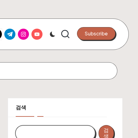
k.com
tter.com
t.me
instagram.com
youtube.com
Subscribe
검색
검
색