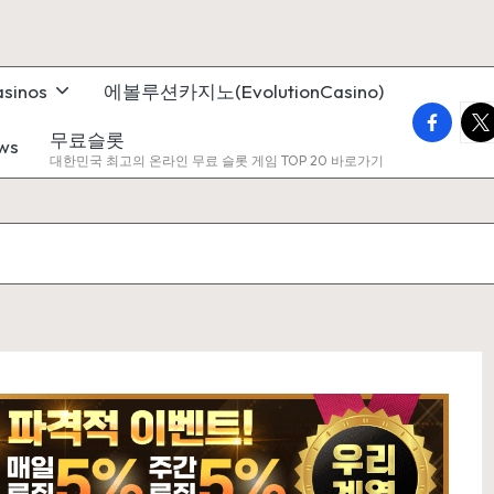
asinos
에볼루션카지노(EvolutionCasino)
faceboo
twi
무료슬롯
ws
대한민국 최고의 온라인 무료 슬롯 게임 TOP 20 바로가기