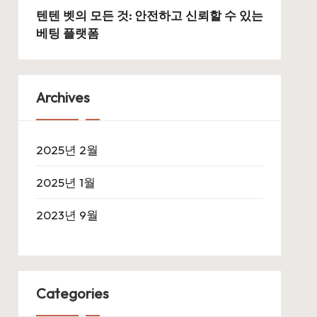
텐텐 벳의 모든 것: 안전하고 신뢰할 수 있는
베팅 플랫폼
Archives
2025년 2월
2025년 1월
2023년 9월
Categories