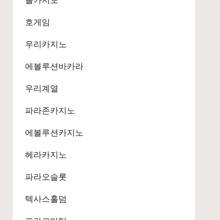
호게임
우리카지노
에볼루션바카라
우리계열
파라존카지노
에볼루션카지노
헤라카지노
파라오슬롯
텍사스홀덤