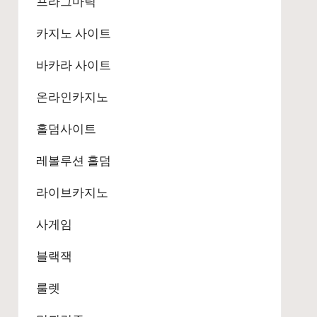
프라그마틱
카지노 사이트
바카라 사이트
온라인카지노
홀덤사이트
레볼루션 홀덤
라이브카지노
사게임
블랙잭
룰렛