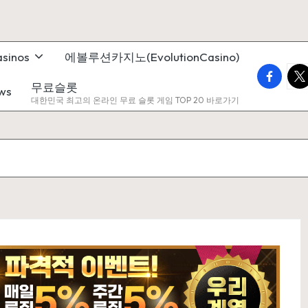
asinos
에볼루션카지노(EvolutionCasino)
faceboo
twi
무료슬롯
ws
대한민국 최고의 온라인 무료 슬롯 게임 TOP 20 바로가기