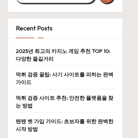
Recent Posts
2025년 최고의 카지노 게임 추천 TOP 10:
다양한 즐길거리
먹튀 검증 꿀팁: 사기 사이트를 피하는 완벽
가이드
먹튀 검증 사이트 추천: 안전한 플랫폼을 찾
는 방법
텐텐 벳 가입 가이드: 초보자를 위한 완벽한
시작 방법