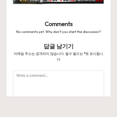
Comments
No comments yet. Why don’t you start the discussion?
답글 남기기
이메일 주소는 공개되지 않습니다.
필수 필드는
*
로 표시됩니
다