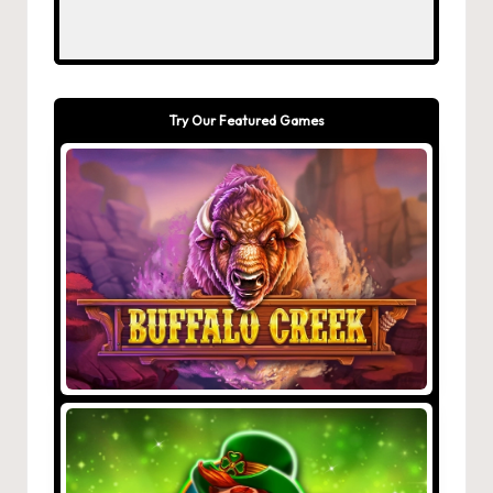
Try Our Featured Games