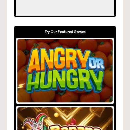
Try Our Featured Games