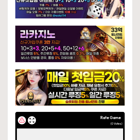
Rate Game
(
0
Votes)