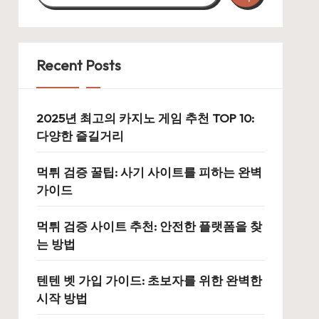
Recent Posts
2025년 최고의 카지노 게임 추천 TOP 10:
다양한 즐길거리
먹튀 검증 꿀팁: 사기 사이트를 피하는 완벽
가이드
먹튀 검증 사이트 추천: 안전한 플랫폼을 찾
는 방법
텐텐 벳 가입 가이드: 초보자를 위한 완벽한
시작 방법