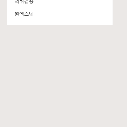
먹튀검증
원엑스벳