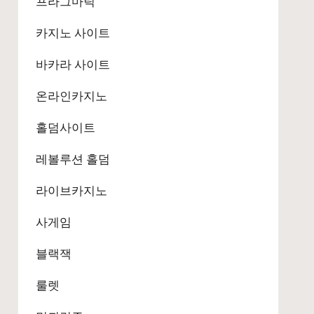
프라그마틱
카지노 사이트
바카라 사이트
온라인카지노
홀덤사이트
레볼루션 홀덤
라이브카지노
사게임
블랙잭
룰렛