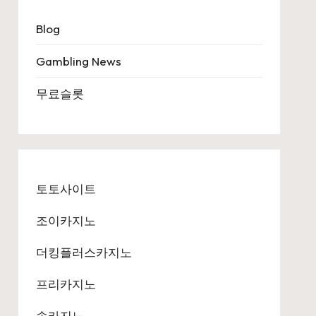
Blog
Gambling News
무료슬롯
토토사이트
조이카지노
더킹플러스카지노
프리카지노
솔카지노