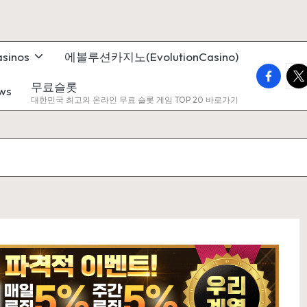
asinos
에볼루션카지노(EvolutionCasino)
faceboo
twi
무료슬롯
ws
대한민국 최고의 온라인 무료 슬롯 게임 TOP 20 바로가기