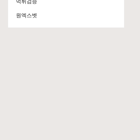
먹튀검증
원엑스벳