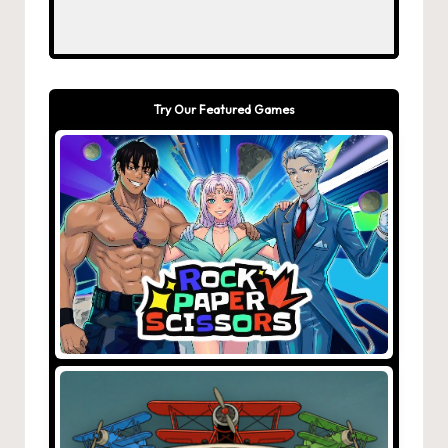
Try Our Featured Games