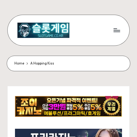
Skip
to
content
슬
무
료
롯
슬
게
롯
Home
A Hopping Kiss
게
임
임