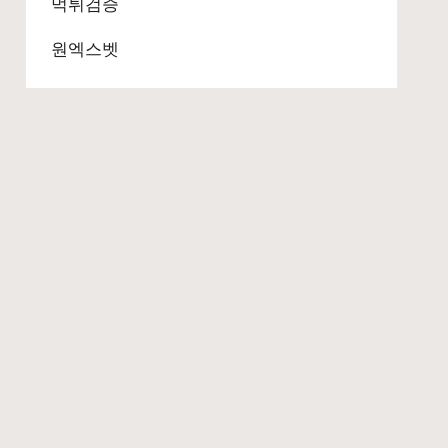
먹튀검증
원엑스벳