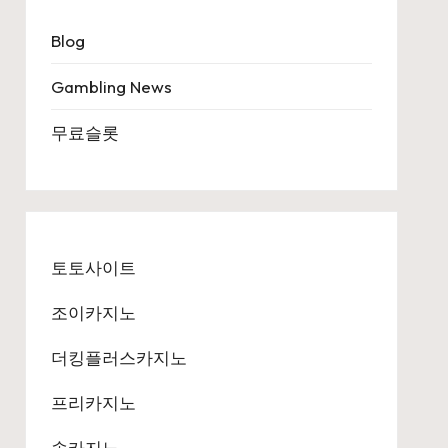
Blog
Gambling News
무료슬롯
토토사이트
조이카지노
더킹플러스카지노
프리카지노
솔카지노