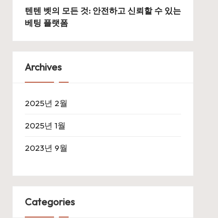
텐텐 벳의 모든 것: 안전하고 신뢰할 수 있는
베팅 플랫폼
Archives
2025년 2월
2025년 1월
2023년 9월
Categories