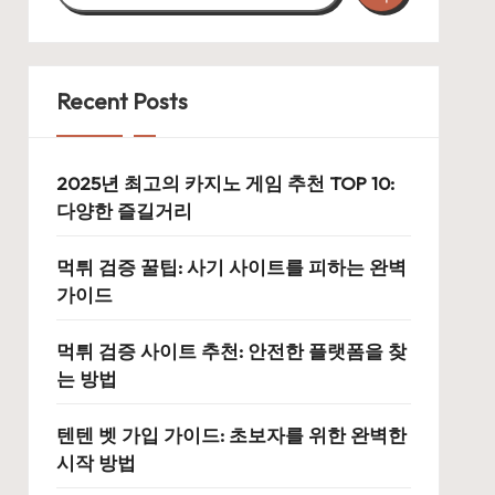
Recent Posts
2025년 최고의 카지노 게임 추천 TOP 10:
다양한 즐길거리
먹튀 검증 꿀팁: 사기 사이트를 피하는 완벽
가이드
먹튀 검증 사이트 추천: 안전한 플랫폼을 찾
는 방법
텐텐 벳 가입 가이드: 초보자를 위한 완벽한
시작 방법