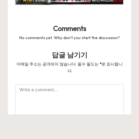
Comments
No comments yet. Why don’t you start the discussion?
답글 남기기
이메일 주소는 공개되지 않습니다.
필수 필드는
*
로 표시됩니
다