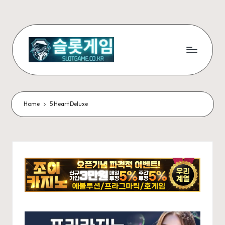
Skip
to
content
슬
무
료
롯
슬
게
롯
Home
5 Heart Deluxe
게
임
임