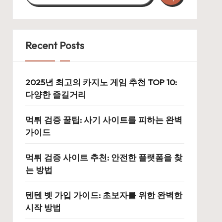
Recent Posts
2025년 최고의 카지노 게임 추천 TOP 10:
다양한 즐길거리
먹튀 검증 꿀팁: 사기 사이트를 피하는 완벽
가이드
먹튀 검증 사이트 추천: 안전한 플랫폼을 찾
는 방법
텐텐 벳 가입 가이드: 초보자를 위한 완벽한
시작 방법