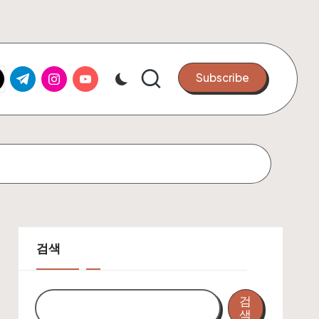
k.com
tter.com
t.me
instagram.com
youtube.com
Subscribe
검색
검
색