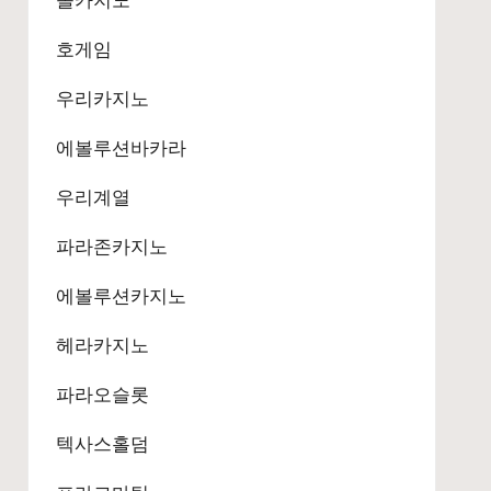
호게임
우리카지노
에볼루션바카라
우리계열
파라존카지노
에볼루션카지노
헤라카지노
파라오슬롯
텍사스홀덤