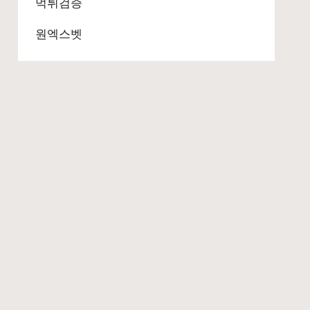
먹튀검증
원엑스벳