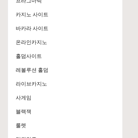
프라그마틱
카지노 사이트
바카라 사이트
온라인카지노
홀덤사이트
레볼루션 홀덤
라이브카지노
사게임
블랙잭
룰렛