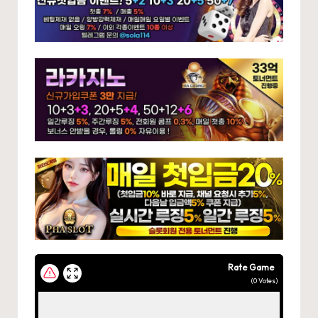
Rate Game
(
0
Votes)