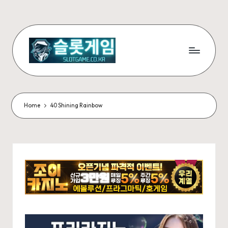
Skip
to
content
슬
무
료
롯
슬
게
롯
Home
40 Shining Rainbow
게
임
임